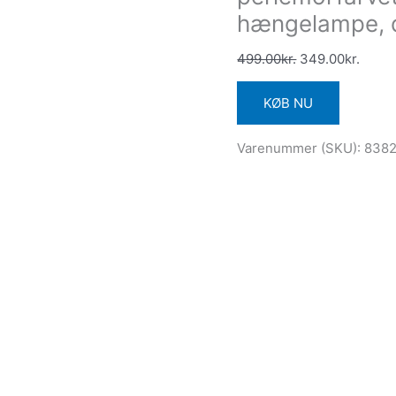
hængelampe, 
499.00
kr.
349.00
kr.
KØB NU
Varenummer (SKU):
838