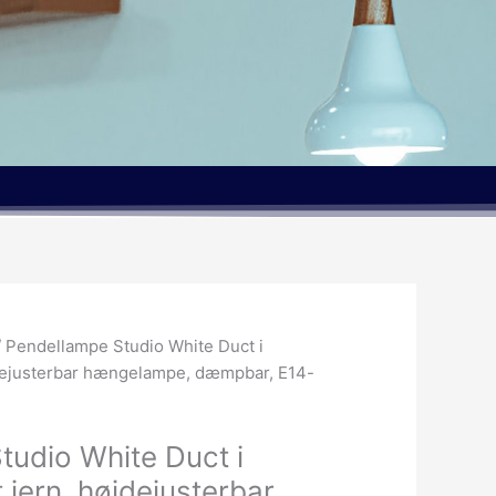
lle
 Pendellampe Studio White Duct i
jdejusterbar hængelampe, dæmpbar, E14-
0kr..
tudio White Duct i
 jern, højdejusterbar