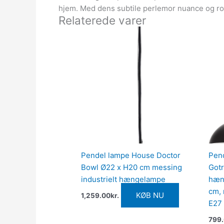
hjem. Med dens subtile perlemor nuance og ro
Relaterede varer
Pendel lampe House Doctor
Pen
Bowl Ø22 x H20 cm messing
Got
industrielt hængelampe
hæng
cm,
KØB NU
1,259.00
kr.
E27
799