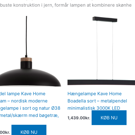
buste konstruktion i jern, formår lampen at kombinere skønhe
del lampe Kave Home
Hængelampe Kave Home
ram – nordisk moderne
Boadella sort – metalpendel
elampe i sort og natur Ø38
minimalistisk 3000K LED
 metal/skærm med bøgetræ,
KØB NU
1,439.00
kr.
KØB NU
.00
kr.