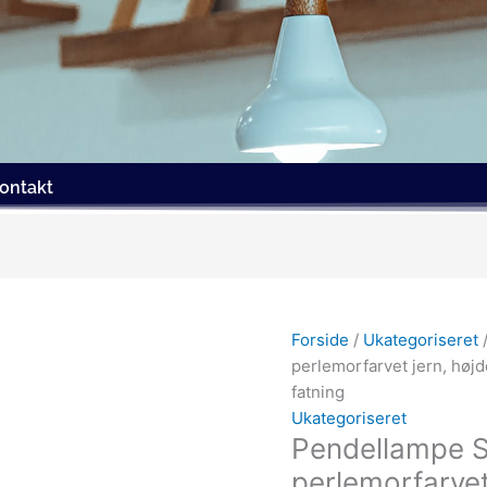
ontakt
Den
Den
oprindelige
aktue
Forside
/
Ukategoriseret
/
pris
pris
perlemorfarvet jern, hø
var:
er:
fatning
499.00kr..
349.0
Ukategoriseret
Pendellampe S
perlemorfarvet