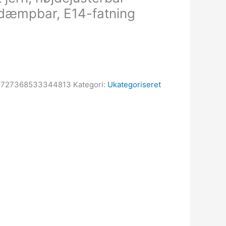
dæmpbar, E14-fatning
2727368533344813
Kategori:
Ukategoriseret