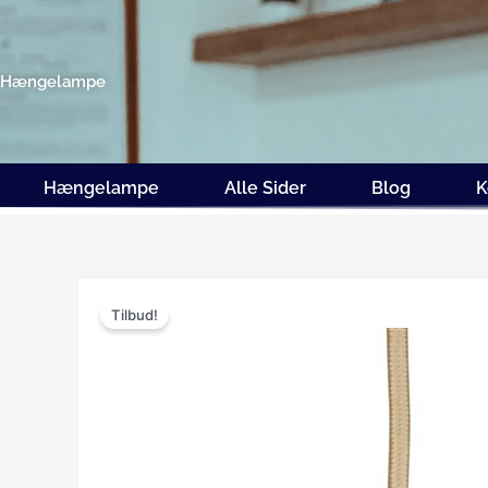
Gå
til
indholdet
Hængelampe
Hængelampe
Alle Sider
Blog
K
Tilbud!