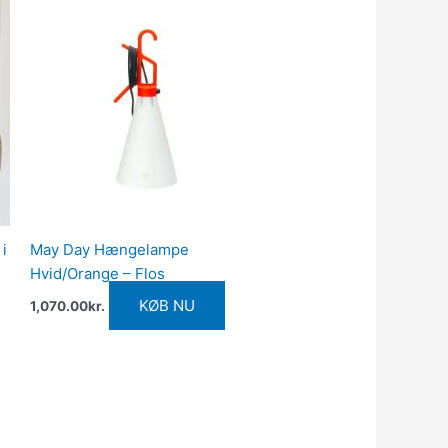
i
May Day Hængelampe
Hvid/Orange – Flos
KØB NU
1,070.00
kr.