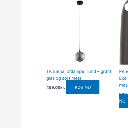
TK Elena loftlampe, rund – grafit
Pen
glas og sort metal
Excl
mes
KØB NU
459.00
kr.
289
NU