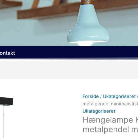
ontakt
Forside
/
Ukategoriseret
metalpendel minimalisti
Ukategoriseret
Hængelampe K
metalpendel m