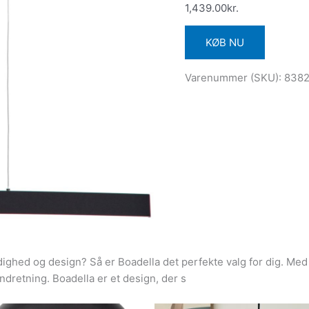
1,439.00
kr.
KØB NU
Varenummer (SKU):
838
dighed og design? Så er Boadella det perfekte valg for dig. Med
din indretning. Boadella er et design, der s
Den
Den