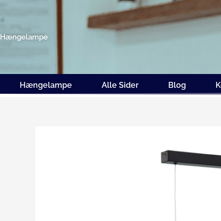
Gå
til
indholdet
Hængelampe
Hængelampe
Alle Sider
Blog
K