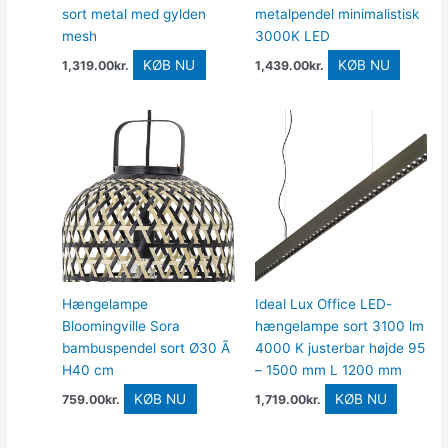
sort metal med gylden
metalpendel minimalistisk
mesh
3000K LED
KØB NU
KØB NU
1,319.00
kr.
1,439.00
kr.
Hængelampe
Ideal Lux Office LED-
Bloomingville Sora
hængelampe sort 3100 lm
bambuspendel sort Ø30 Ã
4000 K justerbar højde 95
H40 cm
– 1500 mm L 1200 mm
KØB NU
KØB NU
759.00
kr.
1,719.00
kr.