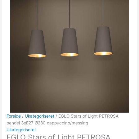
Forside
/
Ukategoriseret
/ EGLO Stars of Light PETROSA
pendel 3xE27 Ø280 cappuccino/messing
Ukategoriseret
EGLO Stars of Light PETROSA