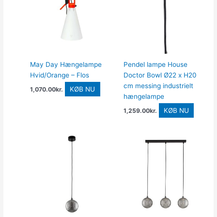
May Day Hængelampe
Pendel lampe House
Hvid/Orange – Flos
Doctor Bowl Ø22 x H20
cm messing industrielt
KØB NU
1,070.00
kr.
hængelampe
KØB NU
1,259.00
kr.