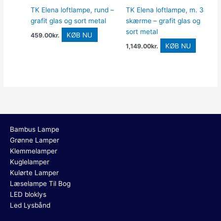
TK Elena loftlampe, rund –
TK Elena loftlampe, m. 3
grafit glas og sort metal
skærme – grafit glas og
sort metal
KØB NU
459.00
kr.
KØB NU
1,149.00
kr.
Bambus Lampe
Grønne Lamper
Klemmelamper
Kuglelamper
Kulørte Lamper
Læselampe Til Bog
LED bloklys
Led Lysbånd