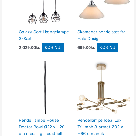
Galaxy Sort Hængelampe
Skomager pendelsæt fra
3-Sæt
Halo Design
KØB NU
KØB NU
2,029.00
kr.
699.00
kr.
Pendel lampe House
Pendellampe Ideal Lux
Doctor Bowl Ø22 x H20
Triumph 8-armet Ø92 x
cm messing industrielt
H66 cm antik