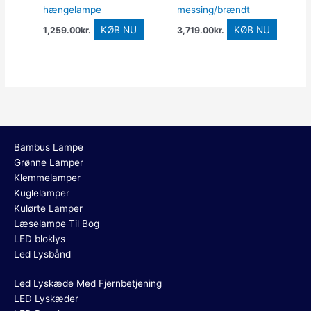
hængelampe
messing/brændt
KØB NU
KØB NU
1,259.00
kr.
3,719.00
kr.
Bambus Lampe
Grønne Lamper
Klemmelamper
Kuglelamper
Kulørte Lamper
Læselampe Til Bog
LED bloklys
Led Lysbånd
Led Lyskæde Med Fjernbetjening
LED Lyskæder