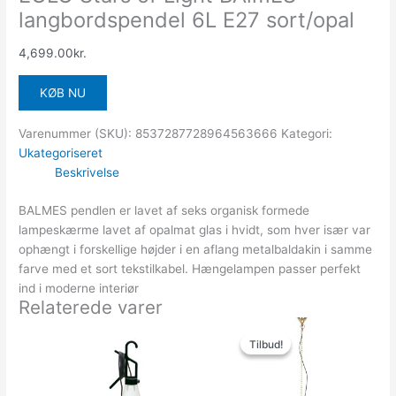
langbordspendel 6L E27 sort/opal
4,699.00
kr.
KØB NU
Varenummer (SKU):
8537287728964563666
Kategori:
Ukategoriseret
Beskrivelse
BALMES pendlen er lavet af seks organisk formede
lampeskærme lavet af opalmat glas i hvidt, som hver især var
ophængt i forskellige højder i en aflang metalbaldakin i samme
farve med et sort tekstilkabel. Hængelampen passer perfekt
ind i moderne interiør
Relaterede varer
Den
Den
oprindelige
aktuelle
Tilbud!
Tilbud!
pris
pris
var:
er:
1,779.00kr..
711.60kr..