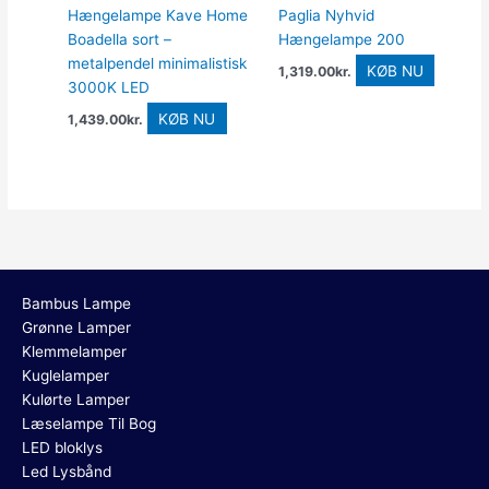
Hængelampe Kave Home
Paglia Nyhvid
Boadella sort –
Hængelampe 200
metalpendel minimalistisk
KØB NU
1,319.00
kr.
3000K LED
KØB NU
1,439.00
kr.
Bambus Lampe
Grønne Lamper
Klemmelamper
Kuglelamper
Kulørte Lamper
Læselampe Til Bog
LED bloklys
Led Lysbånd