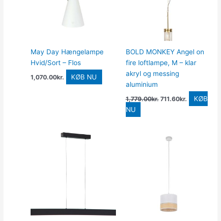
May Day Hængelampe
BOLD MONKEY Angel on
Hvid/Sort – Flos
fire loftlampe, M – klar
akryl og messing
KØB NU
1,070.00
kr.
aluminium
KØB
1,779.00
kr.
711.60
kr.
NU