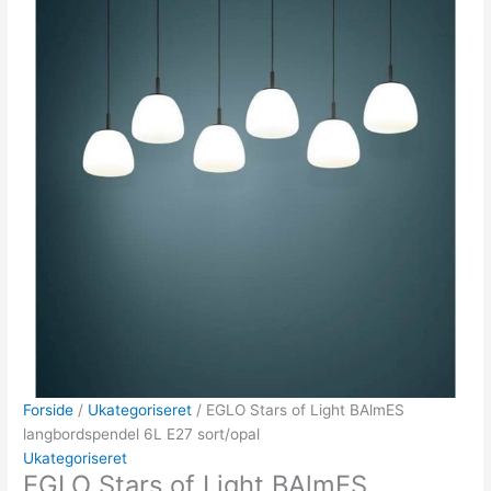
Forside
/
Ukategoriseret
/ EGLO Stars of Light BAlmES
langbordspendel 6L E27 sort/opal
Ukategoriseret
EGLO Stars of Light BAlmES