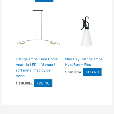
Hængelampe Kave Home
May Day Hængelampe
Anatolia LED loftlampe i
Hvid/Sort – Flos
sort metal med gylden
KØB NU
1,070.00
kr.
mesh
KØB NU
1,319.00
kr.