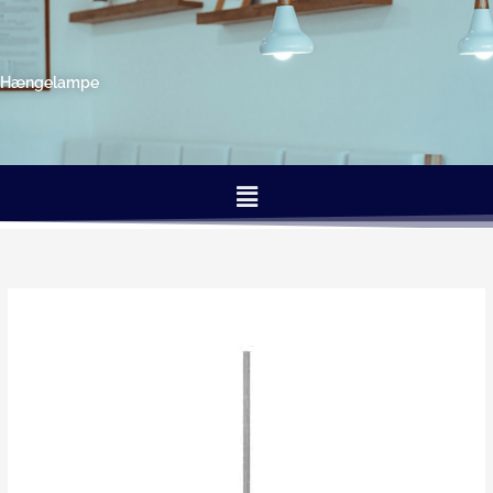
Gå
til
indholdet
Hængelampe
Menu