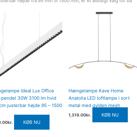
rbar højde fra 95 mm til 1500 mm, er et alsidigt valg for bå
elampe Ideal Lux Office
Hængelampe Kave Home
-pendel 30W 3100 lm hvid
Anatolia LED loftlampe i sort
cm justerbar højde 95 – 1500
metal med gylden mesh
KØB NU
1,319.00
kr.
KØB NU
9.00
kr.