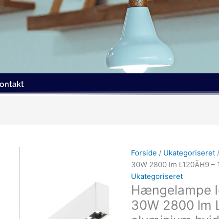
ontakt
Forside
/
Ukategoriseret
30W 2800 lm L120ÃH9 – 
Ukategoriseret
Hængelampe Id
30W 2800 lm L