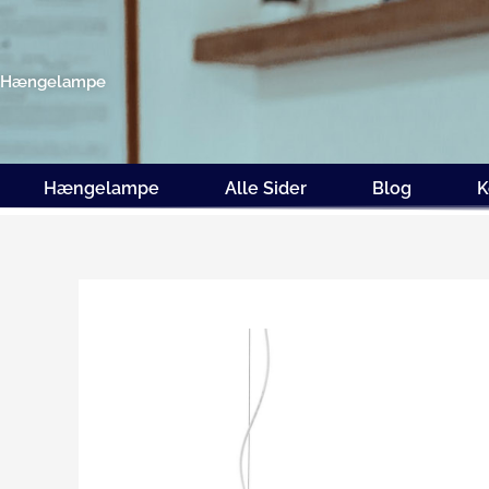
Gå
til
indholdet
Hængelampe
Hængelampe
Alle Sider
Blog
K