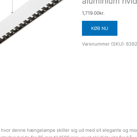
aluminium hvi
1,719.00
kr.
KØB NU
Varenummer (SKU):
8382
e, hvor denne hængelampe skiller sig ud med sit elegante og m