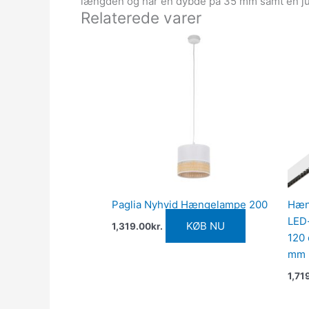
længden og har en dybde på 35 mm samt en juste
Relaterede varer
Paglia Nyhvid Hængelampe 200
Hæng
LED
KØB NU
1,319.00
kr.
120 
mm
1,71