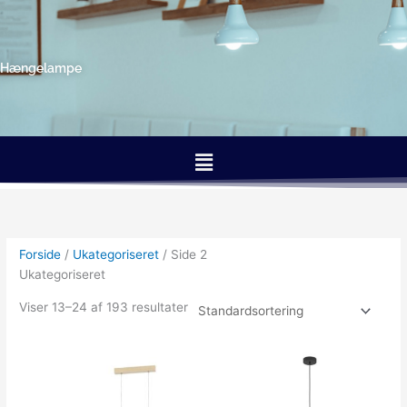
Gå
til
indholdet
Hængelampe
Menu
Forside
/
Ukategoriseret
/ Side 2
Ukategoriseret
Viser 13–24 af 193 resultater