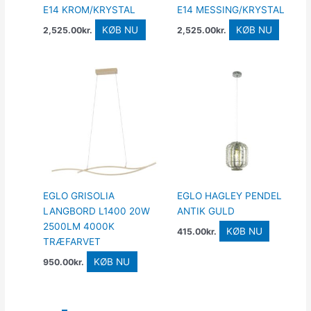
E14 KROM/KRYSTAL
E14 MESSING/KRYSTAL
KØB NU
KØB NU
2,525.00
kr.
2,525.00
kr.
EGLO GRISOLIA
EGLO HAGLEY PENDEL
LANGBORD L1400 20W
ANTIK GULD
2500LM 4000K
KØB NU
415.00
kr.
TRÆFARVET
KØB NU
950.00
kr.