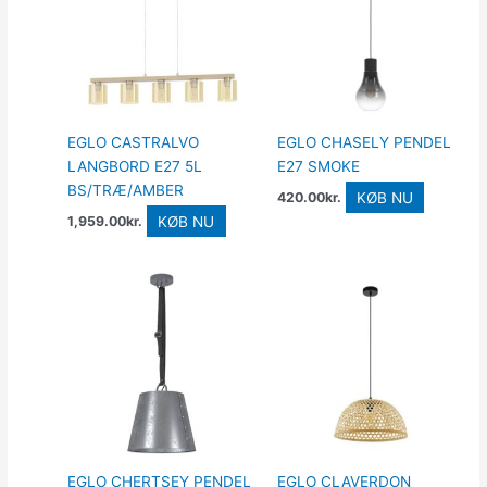
EGLO CASTRALVO
EGLO CHASELY PENDEL
LANGBORD E27 5L
E27 SMOKE
BS/TRÆ/AMBER
KØB NU
420.00
kr.
KØB NU
1,959.00
kr.
EGLO CHERTSEY PENDEL
EGLO CLAVERDON