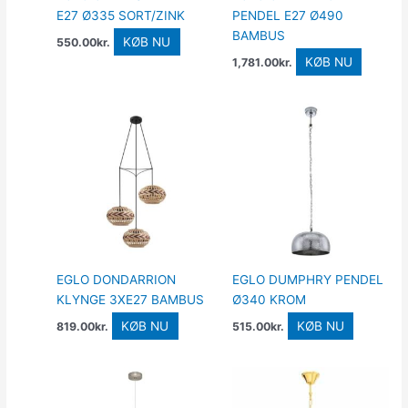
E27 Ø335 SORT/ZINK
PENDEL E27 Ø490
BAMBUS
KØB NU
550.00
kr.
KØB NU
1,781.00
kr.
EGLO DONDARRION
EGLO DUMPHRY PENDEL
KLYNGE 3XE27 BAMBUS
Ø340 KROM
KØB NU
KØB NU
819.00
kr.
515.00
kr.