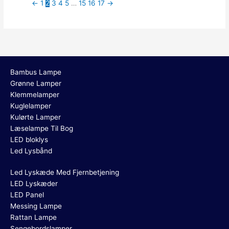
←
1
2
3
4
5
…
15
16
17
→
Bambus Lampe
Grønne Lamper
Klemmelamper
Kuglelamper
Kulørte Lamper
Læselampe Til Bog
LED bloklys
Led Lysbånd
Led Lyskæde Med Fjernbetjening
LED Lyskæder
LED Panel
Messing Lampe
Rattan Lampe
Sengebordslamper