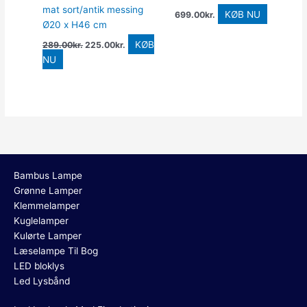
mat sort/antik messing
KØB NU
699.00
kr.
Ø20 x H46 cm
KØB
289.00
kr.
225.00
kr.
NU
Bambus Lampe
Grønne Lamper
Klemmelamper
Kuglelamper
Kulørte Lamper
Læselampe Til Bog
LED bloklys
Led Lysbånd