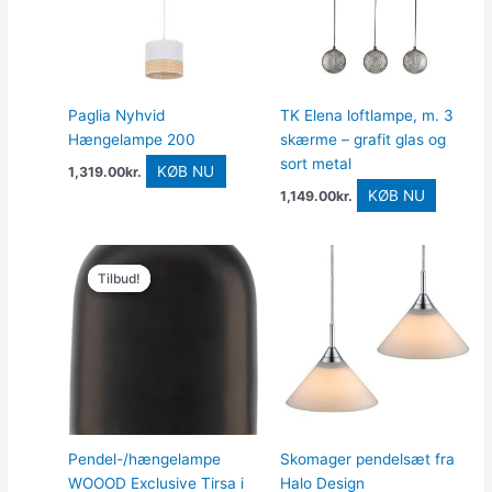
Paglia Nyhvid
TK Elena loftlampe, m. 3
Hængelampe 200
skærme – grafit glas og
sort metal
KØB NU
1,319.00
kr.
KØB NU
1,149.00
kr.
Den
Den
oprindelige
aktuelle
Tilbud!
Tilbud!
pris
pris
var:
er:
289.00kr..
225.00kr..
Pendel-/hængelampe
Skomager pendelsæt fra
WOOOD Exclusive Tirsa i
Halo Design