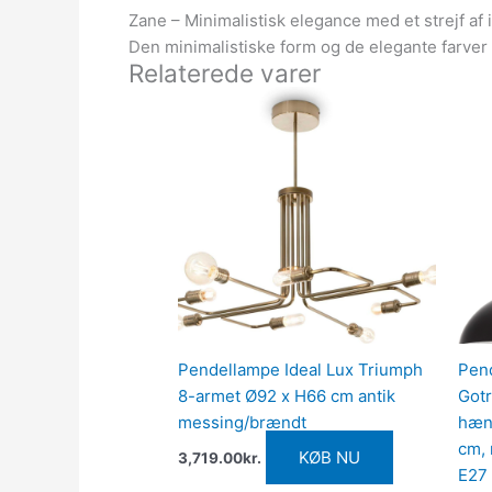
Zane – Minimalistisk elegance med et strejf af
Den minimalistiske form og de elegante farver i
Relaterede varer
Pendellampe Ideal Lux Triumph
Pen
8-armet Ø92 x H66 cm antik
Got
messing/brændt
hæng
cm,
KØB NU
3,719.00
kr.
E27