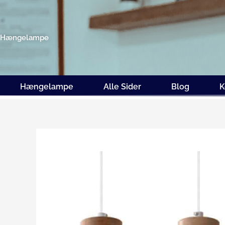
Gå
til
indholdet
Hængelampe
Hængelampe
Alle Sider
Blog
K