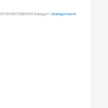
2913639670880036
Kategori:
Ukategoriseret