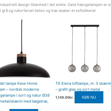
 industrielt design Skønhed i det enkle: Zane hængelampen er e
 grå og naturfarvet beton og træ skaber et sofistikeret
del lampe Kave Home
TK Elena loftlampe, m. 3 skær
ram – nordisk moderne
– grafit glas og sort metal
elampe i sort og natur Ø38
KØB NU
1,149.00
kr.
 metal/skærm med bøgetræ,