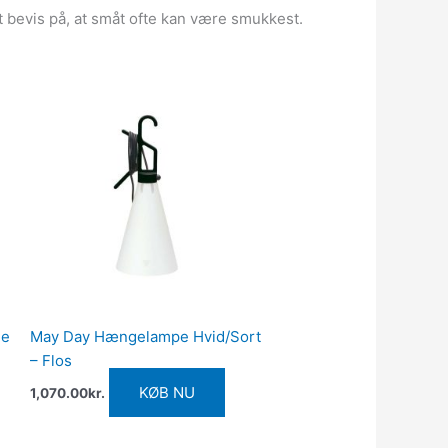
t bevis på, at småt ofte kan være smukkest.
me
May Day Hængelampe Hvid/Sort
– Flos
KØB NU
1,070.00
kr.