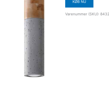
KØB NU
Varenummer (SKU):
843