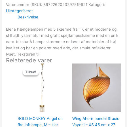
Varenummer (SKU):
8672262023297519921
Kategori:
Ukategoriseret
Beskrivelse
Elena hængelampen med 5 skærme fra TK er et moderne og
stilfuldt lysarmatur med grafit spejllampeskærme med en unik
caro-tekstur.Â Lampeskærmene er lavet af materialer af høj
kvalitet og har en poleret overflade, der smukt reflekterer
lyset. Teksturen til
Relaterede varer
Den
Den
oprindelige
aktuelle
Tilbud!
Tilbud!
pris
pris
var:
er:
1,779.00kr..
711.60kr..
BOLD MONKEY Angel on
Wing Ahorn pendel Studio
fire loftlampe, M – klar
Vayehi – XS 45 cm x 27