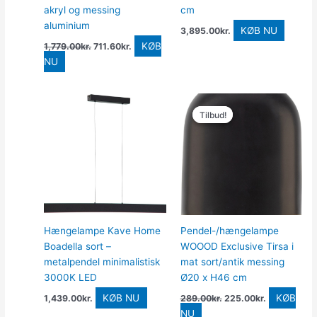
akryl og messing
cm
aluminium
KØB NU
3,895.00
kr.
KØB
1,779.00
kr.
711.60
kr.
NU
Den
Den
oprindelige
aktuelle
Tilbud!
Tilbud!
pris
pris
var:
er:
289.00kr..
225.00kr..
Hængelampe Kave Home
Pendel-/hængelampe
Boadella sort –
WOOOD Exclusive Tirsa i
metalpendel minimalistisk
mat sort/antik messing
3000K LED
Ø20 x H46 cm
KØB NU
KØB
1,439.00
kr.
289.00
kr.
225.00
kr.
NU