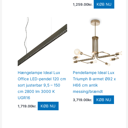
KØB NU
1,259.00
kr.
Hængelampe Ideal Lux
Pendellampe Ideal Lux
Office LED-pendel 120 cm
Triumph 8-armet Ø92 x
sort justerbar 9,5 – 150
H66 cm antik
cm 2800 lm 3000 K
messing/brændt
UGR16
KØB NU
3,719.00
kr.
KØB NU
1,719.00
kr.