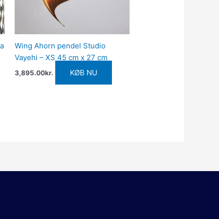
a
Wing Ahorn pendel Studio
Vayehi – XS 45 cm x 27 cm
KØB NU
3,895.00
kr.