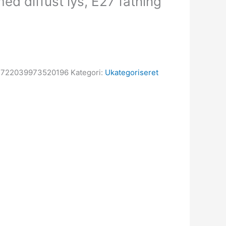
 diffust lys, E27 fatning
2722039973520196
Kategori:
Ukategoriseret