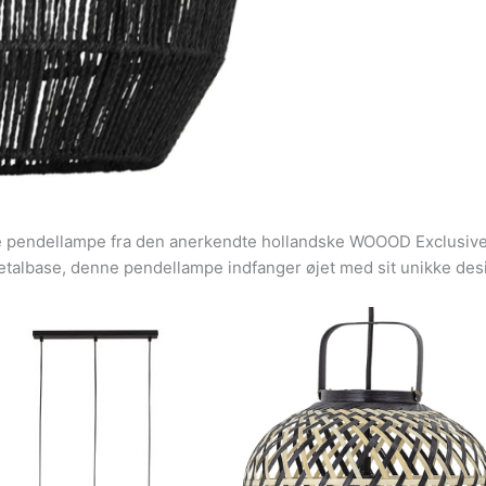
endellampe fra den anerkendte hollandske WOOOD Exclusive kol
metalbase, denne pendellampe indfanger øjet med sit unikke des