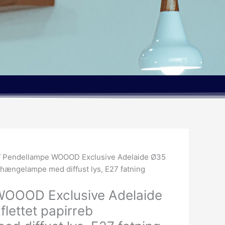
/ Pendellampe WOOOD Exclusive Adelaide Ø35
b hængelampe med diffust lys, E27 fatning
WOOOD Exclusive Adelaide
flettet papirreb