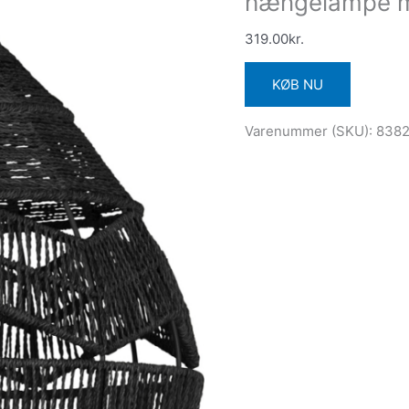
hængelampe med
319.00
kr.
KØB NU
Varenummer (SKU):
838