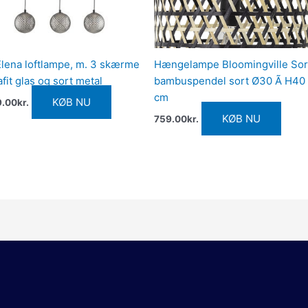
lena loftlampe, m. 3 skærme
Hængelampe Bloomingville Sor
afit glas og sort metal
bambuspendel sort Ø30 Ã H40
cm
KØB NU
9.00
kr.
KØB NU
759.00
kr.