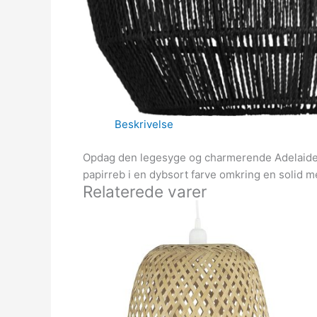
Beskrivelse
Opdag den legesyge og charmerende Adelaide p
papirreb i en dybsort farve omkring en solid 
Relaterede varer