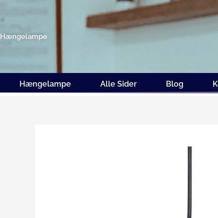
Gå
til
indholdet
Hængelampe
Hængelampe
Alle Sider
Blog
K