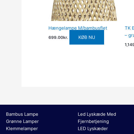
Hængelampe M/bambusflet
TK E
– gr
KØB NU
699.00
kr.
1,14
Bambus Lampe
Led Lyskæde Med
Grønne Lamper
Fjernbetjening
Klemmelamper
LED Lyskæder