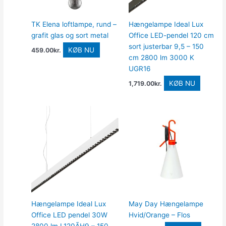
TK Elena loftlampe, rund –
Hængelampe Ideal Lux
grafit glas og sort metal
Office LED-pendel 120 cm
sort justerbar 9,5 – 150
KØB NU
459.00
kr.
cm 2800 lm 3000 K
UGR16
KØB NU
1,719.00
kr.
Hængelampe Ideal Lux
May Day Hængelampe
Office LED pendel 30W
Hvid/Orange – Flos