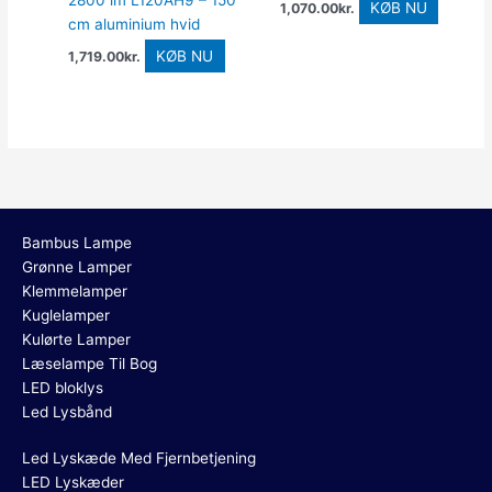
2800 lm L120ÃH9 – 150
KØB NU
1,070.00
kr.
cm aluminium hvid
KØB NU
1,719.00
kr.
Bambus Lampe
Grønne Lamper
Klemmelamper
Kuglelamper
Kulørte Lamper
Læselampe Til Bog
LED bloklys
Led Lysbånd
Led Lyskæde Med Fjernbetjening
LED Lyskæder