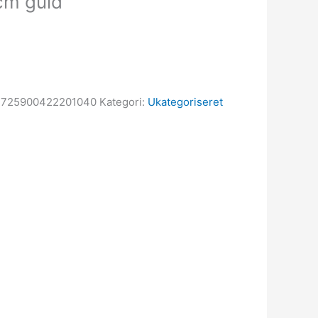
cm guld
2725900422201040
Kategori:
Ukategoriseret