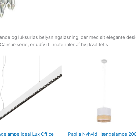
de og luksuriøs belysningsløsning, der med sit elegante design t
esar-serie, er udført i materialer af høj kvalitet s
elampe Ideal Lux Office
Paglia Nyhvid Hængelampe 20