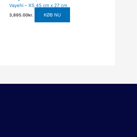
Vayehi – XS 45 cm x 27 cm
KØB NU
3,895.00
kr.