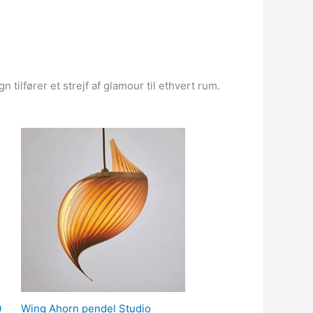
ilfører et strejf af glamour til ethvert rum.
0
Wing Ahorn pendel Studio