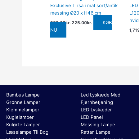
Exclusive Tirsa i mat sort/antik
LED
messing Ø20 x H46 cm
L120
hvid
KØB
289.00
kr.
225.00
kr.
NU
1,71
Bambus Lampe
Led Lyskæde Med
Grønne Lamper
Fjernbetjening
Klemmelamper
LED Lyskæder
Kuglelamper
LED Panel
Kulørte Lamper
Messing Lampe
Læselampe Til Bog
Rattan Lampe