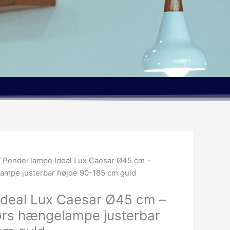
 Pendel lampe Ideal Lux Caesar Ø45 cm –
ampe justerbar højde 90-185 cm guld
Ideal Lux Caesar Ø45 cm –
ørs hængelampe justerbar