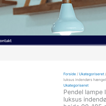
ontakt
Forside
/
Ukategoriseret
/
luksus indendørs hængel
Ukategoriseret
Pendel lampe 
luksus indend