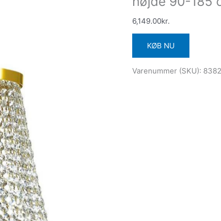
højde 90-185 
6,149.00
kr.
KØB NU
Varenummer (SKU):
838