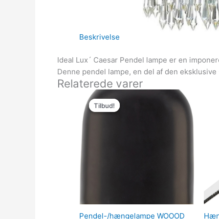
Beskrivelse
Ideal Lux´ Caesar Pendel lampe er en imponeren
Denne pendel lampe, en del af den eksklusive Ca
Relaterede varer
Den
Den
oprindelige
aktuelle
Tilbud!
Tilbud!
pris
pris
var:
er:
289.00kr..
225.00kr..
Pendel-/hængelampe WOOOD
Hæng