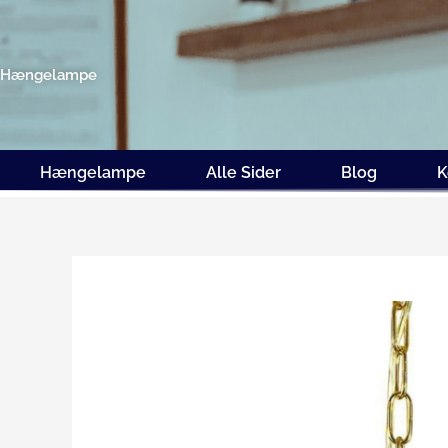
Gå
til
indholdet
Hængelampe
Hængelampe
Alle Sider
Blog
K