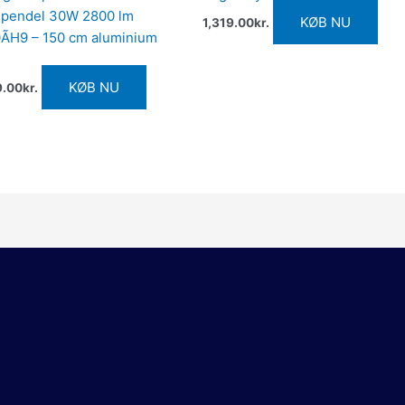
 pendel 30W 2800 lm
KØB NU
1,319.00
kr.
ÃH9 – 150 cm aluminium
KØB NU
9.00
kr.