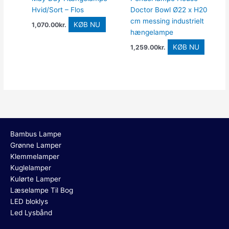
Hvid/Sort – Flos
Doctor Bowl Ø22 x H20
cm messing industrielt
KØB NU
1,070.00
kr.
hængelampe
KØB NU
1,259.00
kr.
Bambus Lampe
Grønne Lamper
Klemmelamper
Kuglelamper
Kulørte Lamper
Læselampe Til Bog
LED bloklys
Led Lysbånd