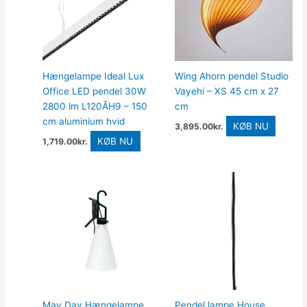
Hængelampe Ideal Lux
Wing Ahorn pendel Studio
Office LED pendel 30W
Vayehi – XS 45 cm x 27
2800 lm L120ÃH9 – 150
cm
cm aluminium hvid
KØB NU
3,895.00
kr.
KØB NU
1,719.00
kr.
May Day Hængelampe
Pendel lampe House