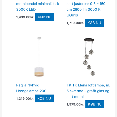
metalpendel minimalistisk
sort justerbar 9,5 – 150
3000K LED
cm 2800 lm 3000 K
UGR16
KØB NU
1,439.00
kr.
KØB NU
1,719.00
kr.
Paglia Nyhvid
TK TK Elena loftlampe, m.
Hængelampe 200
5 skærme – grafit glas og
sort metal
KØB NU
1,319.00
kr.
KØB NU
1,979.00
kr.