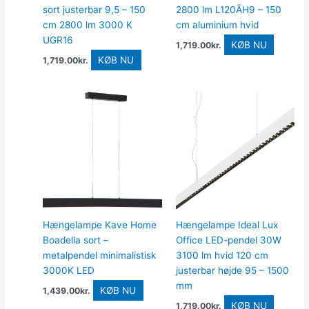
sort justerbar 9,5 – 150
2800 lm L120ÃH9 – 150
cm 2800 lm 3000 K
cm aluminium hvid
UGR16
KØB NU
1,719.00
kr.
KØB NU
1,719.00
kr.
Hængelampe Kave Home
Hængelampe Ideal Lux
Boadella sort –
Office LED-pendel 30W
metalpendel minimalistisk
3100 lm hvid 120 cm
3000K LED
justerbar højde 95 – 1500
mm
KØB NU
1,439.00
kr.
KØB NU
1,719.00
kr.