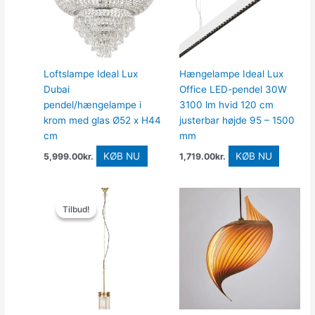
Loftslampe Ideal Lux
Hængelampe Ideal Lux
Dubai
Office LED-pendel 30W
pendel/hængelampe i
3100 lm hvid 120 cm
krom med glas Ø52 x H44
justerbar højde 95 – 1500
cm
mm
KØB NU
KØB NU
5,999.00
kr.
1,719.00
kr.
Den
Den
oprindelige
aktuelle
Tilbud!
Tilbud!
pris
pris
var:
er:
1,779.00kr..
711.60kr..