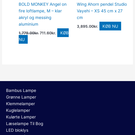
BOLD MONKEY Angel on
Wing Ahorn pendel Studio
fire loftlampe, M – klar
Vayehi – XS 45 cm x 27
akryl og messing
cm
aluminium
KØB NU
3,895.00
kr.
KØB
1,779.00
kr.
711.60
kr.
NU
Bambus Lampe
Grønne Lamper
Klemmelamper
Kuglelamper
Kulørte Lamper
Læselampe Til Bog
LED bloklys