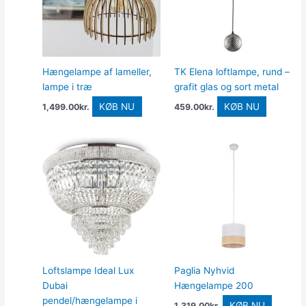
Hængelampe af lameller,
TK Elena loftlampe, rund –
lampe i træ
grafit glas og sort metal
KØB NU
KØB NU
1,499.00
kr.
459.00
kr.
Loftslampe Ideal Lux
Paglia Nyhvid
Dubai
Hængelampe 200
pendel/hængelampe i
KØB NU
1,319.00
kr.