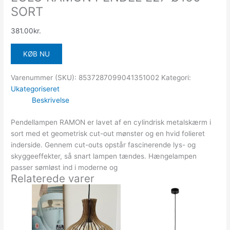
SORT
381.00
kr.
KØB NU
Varenummer (SKU):
8537287099041351002
Kategori:
Ukategoriseret
Beskrivelse
Pendellampen RAMON er lavet af en cylindrisk metalskærm i
sort med et geometrisk cut-out mønster og en hvid folieret
inderside. Gennem cut-outs opstår fascinerende lys- og
skyggeeffekter, så snart lampen tændes. Hængelampen
passer sømløst ind i moderne og
Relaterede varer