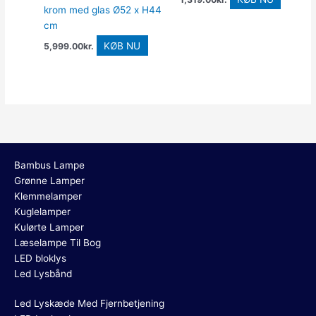
krom med glas Ø52 x H44
cm
KØB NU
5,999.00
kr.
Bambus Lampe
Grønne Lamper
Klemmelamper
Kuglelamper
Kulørte Lamper
Læselampe Til Bog
LED bloklys
Led Lysbånd
Led Lyskæde Med Fjernbetjening