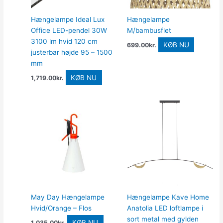
Hængelampe Ideal Lux
Hængelampe
Office LED-pendel 30W
M/bambusflet
3100 lm hvid 120 cm
KØB NU
699.00
kr.
justerbar højde 95 – 1500
mm
KØB NU
1,719.00
kr.
May Day Hængelampe
Hængelampe Kave Home
Hvid/Orange – Flos
Anatolia LED loftlampe i
sort metal med gylden
KØB NU
1,035.00
kr.