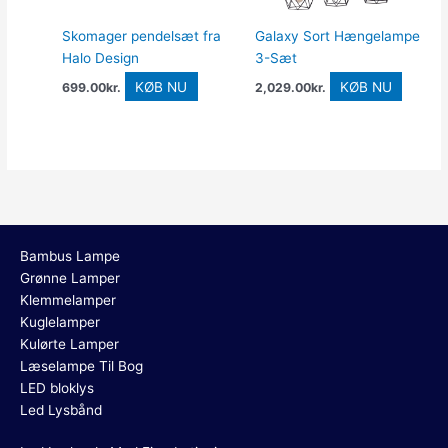
Skomager pendelsæt fra
Galaxy Sort Hængelampe
Halo Design
3-Sæt
KØB NU
KØB NU
699.00
kr.
2,029.00
kr.
Bambus Lampe
Grønne Lamper
Klemmelamper
Kuglelamper
Kulørte Lamper
Læselampe Til Bog
LED bloklys
Led Lysbånd