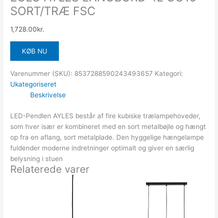
SORT/TRÆ FSC
1,728.00
kr.
KØB NU
Varenummer (SKU):
8537288590243493657
Kategori:
Ukategoriseret
Beskrivelse
LED-Pendlen AYLES består af fire kubiske trælampehoveder,
som hver især er kombineret med en sort metalbøjle og hængt
op fra en aflang, sort metalplade. Den hyggelige hængelampe
fuldender moderne indretninger optimalt og giver en særlig
belysning i stuen
Relaterede varer