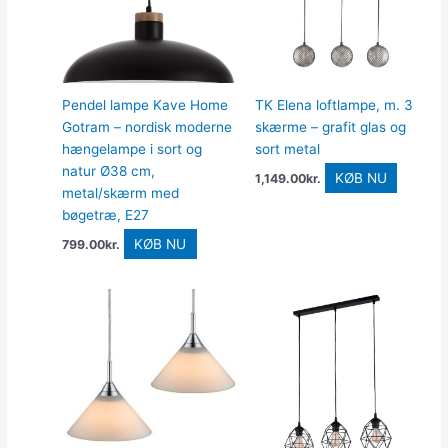
Pendel lampe Kave Home
TK Elena loftlampe, m. 3
Gotram – nordisk moderne
skærme – grafit glas og
hængelampe i sort og
sort metal
natur Ø38 cm,
KØB NU
1,149.00
kr.
metal/skærm med
bøgetræ, E27
KØB NU
799.00
kr.